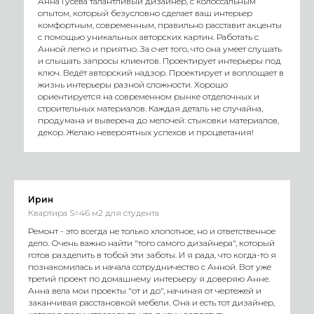
Анна Гусева талантливый дизайнер, с колоссальным
опытом, который безусловно сделает ваш интерьер
комфортным, современным, правильно расставит акценты
с помощью уникальных авторских картин. Работать с
Анной легко и приятно. За счет того, что она умеет слушать
и слышать запросы клиентов. Проектирует интерьеры под
ключ. Ведёт авторский надзор. Проектирует и воплощает в
жизнь интерьеры разной сложности. Хорошо
ориентируется на современном рынке отделочных и
строительных материалов. Каждая деталь не случайна,
продумана и выверена до мелочей: стыковки материалов,
декор. Желаю невероятных успехов и процветания!
Ирин
Квартира S=46 м2 для студента
Ремонт - это всегда не только хлопотное, но и ответственное
дело. Очень важно найти "того самого дизайнера", который
готов разделить в тобой эти заботы. И я рада, что когда-то я
познакомилась и начала сотрудничество с Анной. Вот уже
третий проект по домашнему интерьеру я доверяю Анне.
Анна вела мои проекты "от и до", начиная от чертежей и
заканчивая расстановкой мебели. Она и есть тот дизайнер,