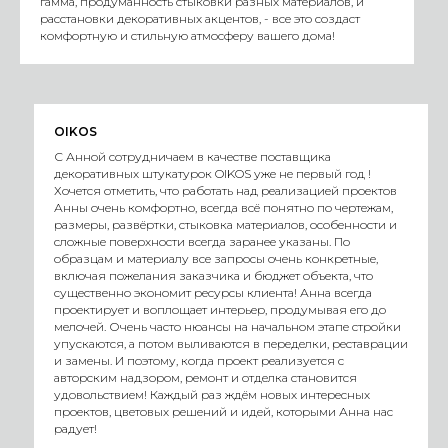
гамма, продуманность стыковки разных материалов, и
расстановки декоративных акцентов, - все это создаст
комфортную и стильную атмосферу вашего дома!
OIKOS
С Анной сотрудничаем в качестве поставщика
декоративных штукатурок OIKOS уже не первый год !
Хочется отметить, что работать над реализацией проектов
Анны очень комфортно, всегда всё понятно по чертежам,
размеры, развёртки, стыковка материалов, особенности и
сложные поверхности всегда заранее указаны. По
образцам и материалу все запросы очень конкретные,
включая пожелания заказчика и бюджет объекта, что
существенно экономит ресурсы клиента! Анна всегда
проектирует и воплощает интерьер, продумывая его до
мелочей. Очень часто нюансы на начальном этапе стройки
упускаются, а потом выливаются в переделки, реставрации
и замены. И поэтому, когда проект реализуется с
авторским надзором, ремонт и отделка становится
удовольствием! Каждый раз ждём новых интересных
проектов, цветовых решений и идей, которыми Анна нас
радует!