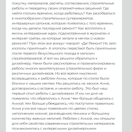
покупку материалов, расчеты, согласования, строительные
работы и переделку своих опрометчивых решений. Где
найти столько времени, когда работаешь? Как разобраться
в многообразии строительных супермаркетов,
интерьерных салонов, которые появились с того времени,
когда мы делали последний ремонт? Как воплотить в
жизнь интерьерные идеи, подсмотренные в журналах и
интернет-сайтах, на которые запали в мечтах о новом
ремонте? При этом все вокруг говорят: «Да! Ремонт! Но зато
хлопоты приятные!». А хлопоты перестают быть приятными
после первого безуспешного похода в магазин
стройматериалов. И вот мы решили обратиться к
дизайнеру. Нами были рассмотрены и проанализированы
работы многих архитектурных (строительных) фирм и
различных дизайнеров. Но все время мысленно
возвращались к работам Анны, которые по стилю были
близки к нашим мечтам. Мы решились на звонок Анне,
договорились о встрече, и начали работу. Это был наш
первый опыт работы с дизайнером. И мы ни дня не
пожалели, что обратились к Анне. Чем больше общались с
Анной, тем больше убеждались, что поступили правильно.
Анна учла все наши пожелания по цветам, стилю,
наполнению комнат, размещению техники и большому
количеству важных мелочей. Работая с Анной, мы открыли
для себя свойства современных строительных материалов,
познакомились с интересными дизайнерскими