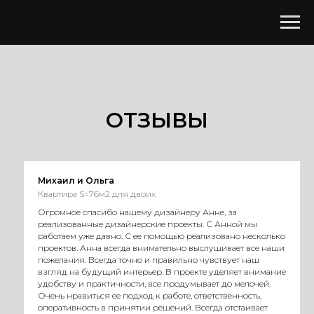
ОТЗЫВЫ
Михаил и Ольга
Квартира S=76м2 для двоих
Огромное спасибо нашему дизайнеру Анне, за
реализованные дизайнерские проекты. С Анной мы
работаем уже давно. С ее помощью реализовано несколько
проектов. Анна всегда внимательно выслушивает все наши
пожелания. Всегда точно и правильно чувствует наш
взгляд на будущий интерьер. В проекте уделяет внимание
удобству и практичности, все продумывает до мелочей.
Очень нравиться ее подход к работе, ответственность,
оперативность в принятии решений. Всегда отстаивает