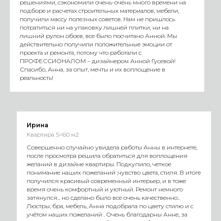
решениями, сэкономили очень-очень много времени на
подборе и расчетах строительных материалов, мебели,
получили массу полезных советов. Нам не пришлось
потратиться ни на упаковку лишней плитки, ни на
лишний рулон обоев, все было посчитано Анной. Мы
действительно получили положительные эмоции от
проекта и ремонта, потому что работали с
ПРОФЕССИОНАЛОМ – дизайнером Анной Гусевой!
Спасибо, Анна, за опыт, мечты и их воплощение в
реальность!
Ирина
Квартира S=60 м2
Совершенно случайно увидела работы Анны в интернете,
после просмотра решила обратиться для воплощения
желаний в дизайне квартиры. Подкупило, четкое
понимание наших пожеланий ,чувство цвета, стиля. В итоге
получился красивый современный интерьер, и в тоже
время очень комфортный и уютный. Ремонт немного
затянулся... но сделано было все очень качественно..
Люстры, бра, мебель, Анна подобрала по цвету стилю и с
учётом наших пожеланий . Очень благодарны Анне, за