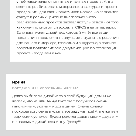
у неё максимально понятные и точные проекты. Анна
отлично разбирается в материалах и фактурах и просит
предложить для своих заказчиков несколько вариантов
фактур в разных ценовых диапазонах. Фото
реализованных проектов заставляют улыбаться - от того
как отлично смотрятся эффекты OIKOS в ее интерьерах.
Если вам нужен дизайнер, который учтёт все ваши
пожелания, предложит наилучшие актуальные решения
для вашего интерьера, грамотно и аккуратно, а главное
вовремя подготовит всю документацию по реализации
проекта - тогда вам к ней.
Ирина
Коттедж в КП «Заповедник» S=128 м2
Долго выбирали дизайнера в свой будущий дом. И не
жалеем, что нашли Анну! Интерьер получился очень
лаконичным, уютным и домашним! Очень хочется
поскорее воплотить в жизнь все задуманное! Анне желаем
творческих успехов! Будем рекомендовать своим друзьям
и знакомым дизайнера Анну Гусеву!!!