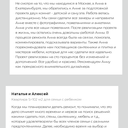
Не смотря на то, что мы находимся в Москве, а Анна в
Екатеринбурге, мы обратились к Анне за подготовкой
проекта двух комнат - детской и санузла. Работа велась
дистанционно. Мы сами сделали все замеры и направили
Анне вместе с фотографиями, пожеланиями и анкетами.
Анна учла все наши пожелания. После реализации проекта
в жизнь, мы остались очень довольны работой Анны. В
процессе ремонта Анна всегда была на связи, помогала,
комментировала, подсказывала варианты. Также Анна
порекомендовала нам поставщиков сантехники и плитка и
мастеров мебели, которые для нас сделали все идеально.
Проект реализован на сто процентов без изменений и
дополнений. Все удобно и красиво. Рекомендуем Анну
как прекрасного внимательного дизайнера.
Наталья и Алексей
Квартира S=102 м2 для семьи с ребенком
Когда мы планировали делать ремонт, то понимали, что это
дело отнимет много времени и нервов на поиск решений:
какими сделать пол, стены, сантехнику, мебель и т.д.,
которые удовлетворяли бы всех членов семьи с разными
предпочтениями. Далее, необходимо время на выбор и