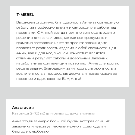
T-MEBEL
Выражаем огромную благодарность Анне за совместную
работу, за профессионализм и самоотдачу в работе над
проектами. С Анной всегда приятно воплощать идеи и
решения для заказчиков, так как все продумано и
грамотно составлено на этапе проектирования, что
позволяет реализовать изделия любой сложности. Для
Анны, как и для нас, высшей ценностью является
отличный результат работы и довольный Заказчик,
наработанные компетенции позволяют Анне с легкостью
решать задачу. Благодарим за чуткость, синхронность и
вовлеченность в процесс, так держать и новых красивых
проектов и вдохновения Вам, Анна!
Анастасия
Квартира S=103 м2 для семьи со школьниками
Анна это дизайнер с большой буквы, которая слышит
заказчика и чувствует что ему нужно. проект сделан
быстро и с любовью