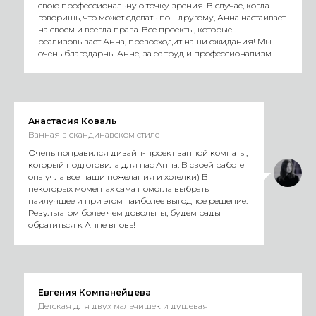
свою профессиональную точку зрения. В случае, когда
говоришь, что может сделать по - другому, Анна настаивает
на своем и всегда права. Все проекты, которые
реализовывает Анна, превосходит наши ожидания! Мы
очень благодарны Анне, за ее труд и профессионализм.
Анастасия Коваль
Ванная в скандинавском стиле
Очень понравился дизайн-проект ванной комнаты,
который подготовила для нас Анна. В своей работе
она учла все наши пожелания и хотелки) В
некоторых моментах сама помогла выбрать
наилучшее и при этом наиболее выгодное решение.
Результатом более чем довольны, будем рады
обратиться к Анне вновь!
Евгения Компанейцева
Детская для двух мальчишек и душевая