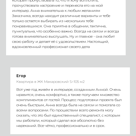
которая прочуствовала то, что я хочу воплотить,
прочуствовала настроение и перенесла его на мой
интерьер. Анна внимательна к любым желаниям
Заказчика, всегда находит различные варианты и тебе
только остается выбирать из нескольких тебе
понравившихся. Она приятна в общении, тактична,
пунктуальна, что особенно важно. Всегда на связи и всегда
готова внимательно выслушать. Ну и главное - она любит
свою работу и делает её с удовольствием. Настоящий,
вдохновленный профессионал своего дела
Егор
Квартира в ЖК Макаровский S=105 м2
Вот уже год живём в интерьере, созданным Анной. Очень
нравится, очень комфортно, а также получаем множество
комплиментов от гостей. Процесс подготовки проекта был
очень быстрым, Анна всегда была на связи и помогала со
всеми вопросами. По прошествии всего ремонта могу
сказать, что это был единственный специалист, с которым
мы работали, который сделал все абсолютно без
нареканий. Все чётко, профессионально и в срок.