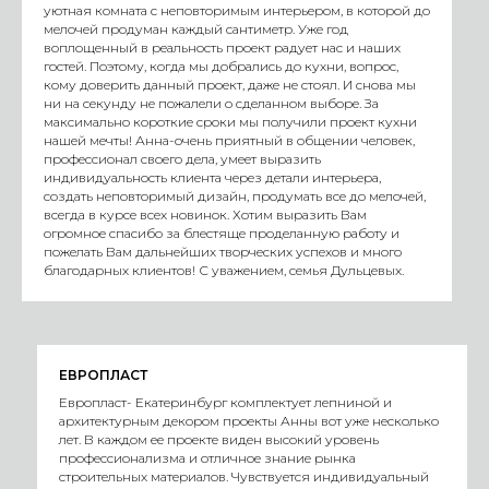
уютная комната с неповторимым интерьером, в которой до
мелочей продуман каждый сантиметр. Уже год
воплощенный в реальность проект радует нас и наших
гостей. Поэтому, когда мы добрались до кухни, вопрос,
кому доверить данный проект, даже не стоял. И снова мы
ни на секунду не пожалели о сделанном выборе. За
максимально короткие сроки мы получили проект кухни
нашей мечты! Анна-очень приятный в общении человек,
профессионал своего дела, умеет выразить
индивидуальность клиента через детали интерьера,
создать неповторимый дизайн, продумать все до мелочей,
всегда в курсе всех новинок. Хотим выразить Вам
огромное спасибо за блестяще проделанную работу и
пожелать Вам дальнейших творческих успехов и много
благодарных клиентов! С уважением, семья Дульцевых.
ЕВРОПЛАСТ
Европласт- Екатеринбург комплектует лепниной и
архитектурным декором проекты Анны вот уже несколько
лет. В каждом ее проекте виден высокий уровень
профессионализма и отличное знание рынка
строительных материалов. Чувствуется индивидуальный