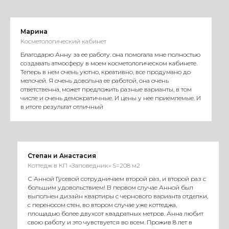
Марина
Косметологический кабинет
Благодарю Анну за ее работу. она помогала мне полностью
создавать атмосферу в моем косметологическом кабинете.
Теперь в нем очень уютно, креативно, все продумано до
мелочей. Я очень довольна ее работой, она очень
ответственна, может предложить разные варианты, в том
числе и очень демократичные. И цены у нее приемлемые. И
в итоге результат отличный
Степан и Анастасия
Коттедж в КП «Заповедник» S=208 м2
С Анной Гусевой сотрудничаем второй раз, и второй раз с
большим удовольствием! В первом случае Анной был
выполнен дизайн квартиры с чернового варианта отделки,
с переносом стен, во втором случае уже коттеджа,
площадью более двухсот квадратных метров. Анна любит
свою работу и это чувствуется во всем. Прожив 8 лет в