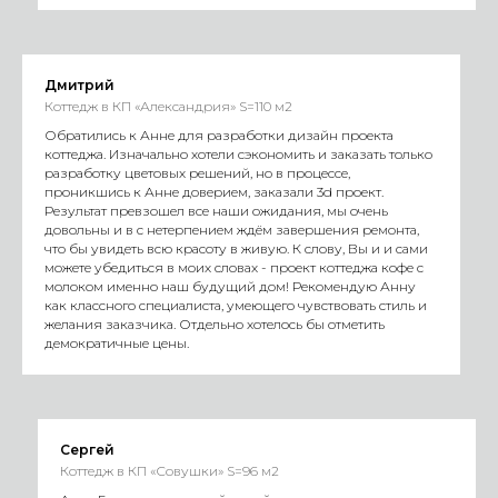
Дмитрий
Коттедж в КП «Александрия» S=110 м2
Обратились к Анне для разработки дизайн проекта
коттеджа. Изначально хотели сэкономить и заказать только
разработку цветовых решений, но в процессе,
проникшись к Анне доверием, заказали 3d проект.
Результат превзошел все наши ожидания, мы очень
довольны и в с нетерпением ждём завершения ремонта,
что бы увидеть всю красоту в живую. К слову, Вы и и сами
можете убедиться в моих словах - проект коттеджа кофе с
молоком именно наш будущий дом! Рекомендую Анну
как классного специалиста, умеющего чувствовать стиль и
желания заказчика. Отдельно хотелось бы отметить
демократичные цены.
Сергей
Коттедж в КП «Совушки» S=96 м2